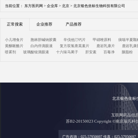
当前位置：
东方医药网 >
企业库 >
北京 >
北京银色坐标生物科技有限公司
正常搜索
企业推荐
产品推荐
小儿增食片
胞林胆碱钠胶囊
辛伐他汀钙片
甲硝唑原料
痰喘半夏颗
黄酮哌酪片
白内停滴眼液
复方双氢青蒿素片
鹿岩乳康片
鹿岩乳康
喷雾剂
玻璃酸铵滴眼液
十六味马蔺子
肝安素
百毒净
胭脂粉
北京银色坐标
互联网药品信息证
苏B2-20150023 Copyright ©南京瑞凡
广告咨询：025-57950697 传真：025-57950697