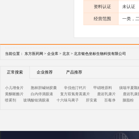
资料认证
未认证
经营范围
一类，
当前位置：
东方医药网 >
企业库 >
北京 >
北京银色坐标生物科技有限公司
正常搜索
企业推荐
产品推荐
小儿增食片
胞林胆碱钠胶囊
辛伐他汀钙片
甲硝唑原料
痰喘半夏颗
黄酮哌酪片
白内停滴眼液
复方双氢青蒿素片
鹿岩乳康片
鹿岩乳康
喷雾剂
玻璃酸铵滴眼液
十六味马蔺子
肝安素
百毒净
胭脂粉